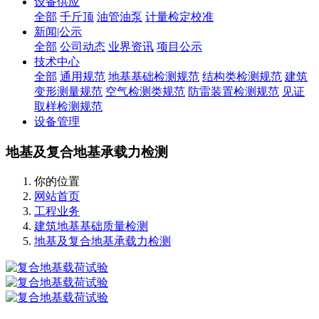
设备供应
全部
千斤顶
油管油泵
计量检定校准
新闻|公示
全部
公司动态
业界资讯
项目公示
技术中心
全部
通用规范
地基基础检测规范
结构类检测规范
建筑
变形测量规范
空气检测类规范
防雷装置检测规范
见证
取样检测规范
设备管理
地基及复合地基承载力检测
你的位置
网站首页
工程业务
建筑地基基础质量检测
地基及复合地基承载力检测