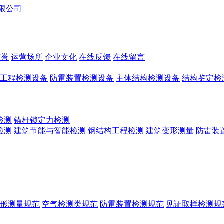
荣誉
运营场所
企业文化
在线反馈
在线留言
工程检测设备
防雷装置检测设备
主体结构检测设备
结构鉴定检
检测
锚杆锁定力检测
检测
建筑节能与智能检测
钢结构工程检测
建筑变形测量
防雷装
形测量规范
空气检测类规范
防雷装置检测规范
见证取样检测规