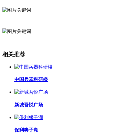
相关推荐
中国兵器科研楼
新城吾悦广场
保利狮子湖