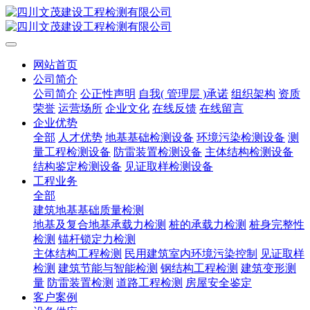
网站首页
公司简介
公司简介
公正性声明
自我( 管理层 )承诺
组织架构
资质
荣誉
运营场所
企业文化
在线反馈
在线留言
企业优势
全部
人才优势
地基基础检测设备
环境污染检测设备
测
量工程检测设备
防雷装置检测设备
主体结构检测设备
结构鉴定检测设备
见证取样检测设备
工程业务
全部
建筑地基基础质量检测
地基及复合地基承载力检测
桩的承载力检测
桩身完整性
检测
锚杆锁定力检测
主体结构工程检测
民用建筑室内环境污染控制
见证取样
检测
建筑节能与智能检测
钢结构工程检测
建筑变形测
量
防雷装置检测
道路工程检测
房屋安全鉴定
客户案例