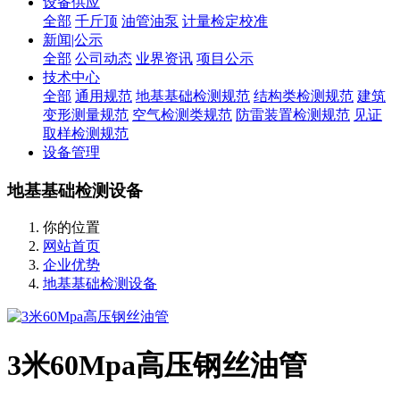
设备供应
全部
千斤顶
油管油泵
计量检定校准
新闻|公示
全部
公司动态
业界资讯
项目公示
技术中心
全部
通用规范
地基基础检测规范
结构类检测规范
建筑
变形测量规范
空气检测类规范
防雷装置检测规范
见证
取样检测规范
设备管理
地基基础检测设备
你的位置
网站首页
企业优势
地基基础检测设备
3米60Mpa高压钢丝油管