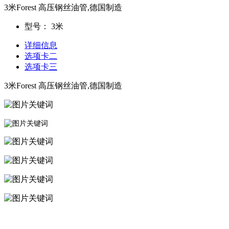
3米Forest 高压钢丝油管,德国制造
型号：
3米
详细信息
选项卡二
选项卡三
3米Forest 高压钢丝油管,德国制造