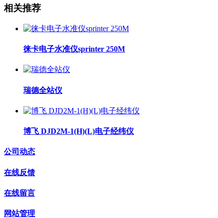
相关推荐
徕卡电子水准仪sprinter 250M
瑞德全站仪
博飞 DJD2M-1(H)(L)电子经纬仪
公司动态
在线反馈
在线留言
网站管理