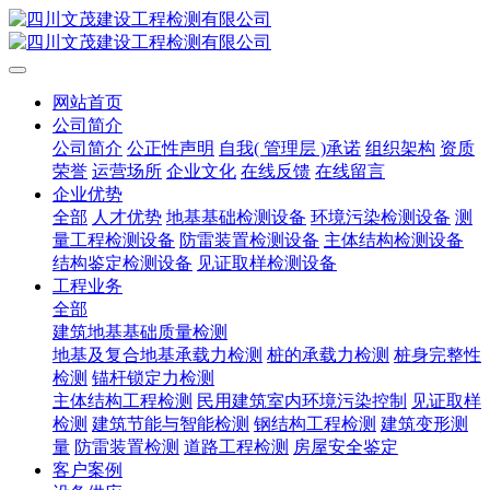
网站首页
公司简介
公司简介
公正性声明
自我( 管理层 )承诺
组织架构
资质
荣誉
运营场所
企业文化
在线反馈
在线留言
企业优势
全部
人才优势
地基基础检测设备
环境污染检测设备
测
量工程检测设备
防雷装置检测设备
主体结构检测设备
结构鉴定检测设备
见证取样检测设备
工程业务
全部
建筑地基基础质量检测
地基及复合地基承载力检测
桩的承载力检测
桩身完整性
检测
锚杆锁定力检测
主体结构工程检测
民用建筑室内环境污染控制
见证取样
检测
建筑节能与智能检测
钢结构工程检测
建筑变形测
量
防雷装置检测
道路工程检测
房屋安全鉴定
客户案例