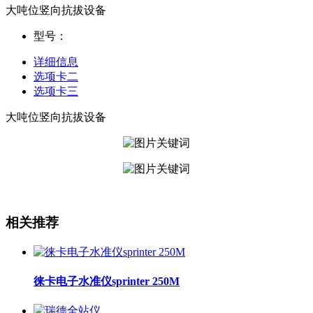
大吨位竖向抗拔设备
型号：
详细信息
选项卡二
选项卡三
大吨位竖向抗拔设备
相关推荐
徕卡电子水准仪sprinter 250M