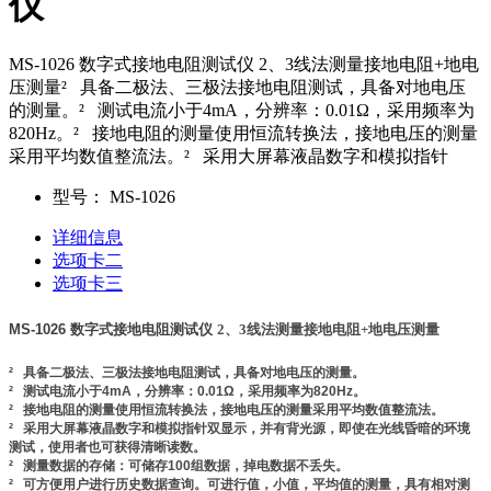
仪
MS-1026 数字式接地电阻测试仪 2、3线法测量接地电阻+地电
压测量² 具备二极法、三极法接地电阻测试，具备对地电压
的测量。² 测试电流小于4mA，分辨率：0.01Ω，采用频率为
820Hz。² 接地电阻的测量使用恒流转换法，接地电压的测量
采用平均数值整流法。² 采用大屏幕液晶数字和模拟指针
型号：
MS-1026
详细信息
选项卡二
选项卡三
MS-1026 数字式接地电阻测试仪
2
、
3
线法测量接地电阻+地电压测量
² 具备二极法、三极法接地电阻测试，具备对地电压的测量。
² 测试电流小于
4mA
，分辨率：
0.01Ω
，采用频率为
820Hz
。
² 接地电阻的测量使用恒流转换法，接地电压的测量采用平均数值整流法。
² 采用大屏幕液晶数字和模拟指针双显示，并有背光源，即使在光线昏暗的环境
测试，使用者也可获得清晰读数。
² 测量数据的存储：可储存
100
组数据，掉电数据不丢失。
² 可方便用户进行历史数据查询。可进行值，小值，平均值的测量，具有相对测