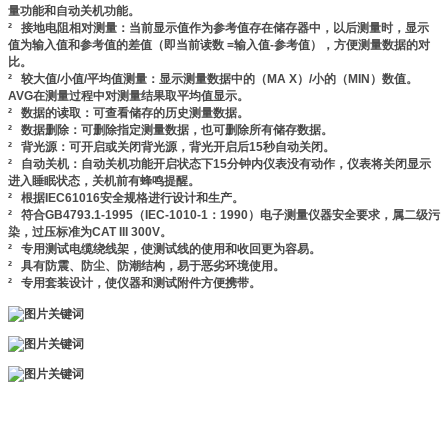
量功能和自动关机功能。
² 接地电阻相对测量：当前显示值作为参考值存在储存器中，以后测量时，显示
值为输入值和参考值的差值（即当前读数 =输入值-参考值），方便测量数据的对
比。
² 较大值/小值/平均值测量：显示测量数据中的（
MA X
）/小的（
MIN
）数值。
AVG
在测量过程中对测量结果取平均值显示。
² 数据的读取：可查看储存的历史测量数据。
² 数据删除：可删除指定测量数据，也可删除所有储存数据。
² 背光源：可开启或关闭背光源，背光开启后
15
秒自动关闭。
² 自动关机：自动关机功能开启状态下
15
分钟内仪表没有动作，仪表将关闭显示
进入睡眠状态，关机前有蜂鸣提醒。
² 根据
IEC61016
安全规格进行设计和生产。
² 符合
GB4793.1-1995
（
IEC-1010-1
：
1990
）电子测量仪器安全要求，属二级污
染，过压标准为
CAT
III
300V
。
² 专用测试电缆绕线架，使测试线的使用和收回更为容易。
² 具有防震、防尘、防潮结构，易于恶劣环境使用。
² 专用套装设计，使仪器和测试附件方便携带。