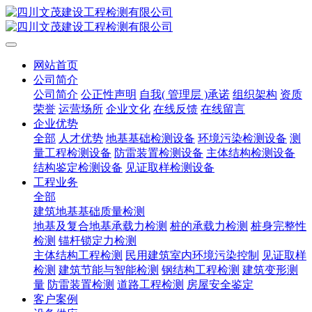
网站首页
公司简介
公司简介
公正性声明
自我( 管理层 )承诺
组织架构
资质
荣誉
运营场所
企业文化
在线反馈
在线留言
企业优势
全部
人才优势
地基基础检测设备
环境污染检测设备
测
量工程检测设备
防雷装置检测设备
主体结构检测设备
结构鉴定检测设备
见证取样检测设备
工程业务
全部
建筑地基基础质量检测
地基及复合地基承载力检测
桩的承载力检测
桩身完整性
检测
锚杆锁定力检测
主体结构工程检测
民用建筑室内环境污染控制
见证取样
检测
建筑节能与智能检测
钢结构工程检测
建筑变形测
量
防雷装置检测
道路工程检测
房屋安全鉴定
客户案例