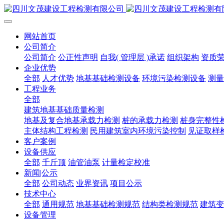
网站首页
公司简介
公司简介
公正性声明
自我( 管理层 )承诺
组织架构
资质
企业优势
全部
人才优势
地基基础检测设备
环境污染检测设备
测量
工程业务
全部
建筑地基基础质量检测
地基及复合地基承载力检测
桩的承载力检测
桩身完整性
主体结构工程检测
民用建筑室内环境污染控制
见证取样
客户案例
设备供应
全部
千斤顶
油管油泵
计量检定校准
新闻|公示
全部
公司动态
业界资讯
项目公示
技术中心
全部
通用规范
地基基础检测规范
结构类检测规范
建筑变
设备管理