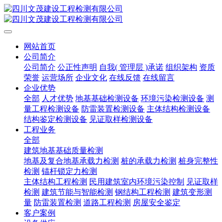
网站首页
公司简介
公司简介
公正性声明
自我( 管理层 )承诺
组织架构
资质
荣誉
运营场所
企业文化
在线反馈
在线留言
企业优势
全部
人才优势
地基基础检测设备
环境污染检测设备
测
量工程检测设备
防雷装置检测设备
主体结构检测设备
结构鉴定检测设备
见证取样检测设备
工程业务
全部
建筑地基基础质量检测
地基及复合地基承载力检测
桩的承载力检测
桩身完整性
检测
锚杆锁定力检测
主体结构工程检测
民用建筑室内环境污染控制
见证取样
检测
建筑节能与智能检测
钢结构工程检测
建筑变形测
量
防雷装置检测
道路工程检测
房屋安全鉴定
客户案例