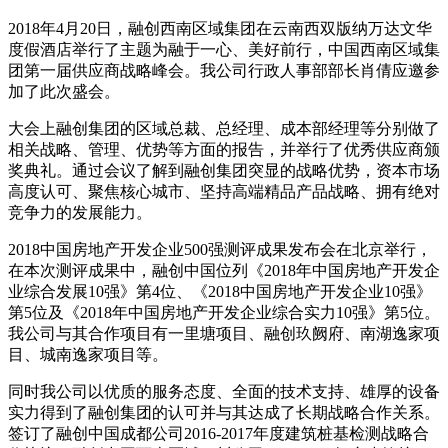
2018年4月20日，融创西南区域集团在云南西双版纳万达文华
度假酒店举行了主题为融于一心、美好前行，中国西南区域集
团第一届供应商战略峰会。我公司行政人事部部长肖倩应邀参
加了此次盛会。
大会上融创集团的区域总裁、总经理、成本部经理等分别做了
相关战略、管理、优势等方面的报告，并举行了优秀供应商颁
奖典礼。通过会议了解到融创集团突显的战略优势，资本市场
高度认可、聚焦核心城市、坚持高端精品产品战略、拥有绝对
竞争力的发展能力。
2018中国房地产开发企业500强测评成果发布会在北京举行，
在本次测评成果中，融创中国位列《2018年中国房地产开发企
业综合发展10强》第4位、《2018中国房地产开发企业10强》
第5位及《2018年中国房地产开发企业综合实力10强》第5位。
我公司与其合作项目有一里塘项目、融创玖阙府、南湖逸家项
目、城南逸家项目等。
同时我公司以优质的服务态度、全面的技术支持、雄厚的设备
实力得到了融创集团的认可并与其达成了长期战略合作关系。
签订了融创中国成都公司2016-2017年度建筑桩基检测战略合