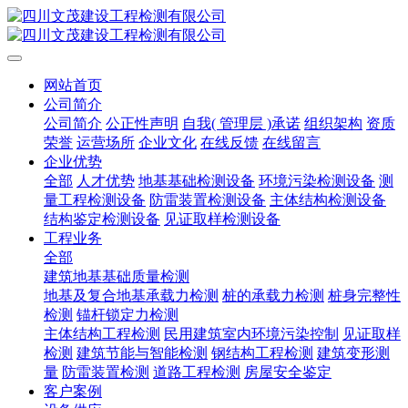
网站首页
公司简介
公司简介
公正性声明
自我( 管理层 )承诺
组织架构
资质
荣誉
运营场所
企业文化
在线反馈
在线留言
企业优势
全部
人才优势
地基基础检测设备
环境污染检测设备
测
量工程检测设备
防雷装置检测设备
主体结构检测设备
结构鉴定检测设备
见证取样检测设备
工程业务
全部
建筑地基基础质量检测
地基及复合地基承载力检测
桩的承载力检测
桩身完整性
检测
锚杆锁定力检测
主体结构工程检测
民用建筑室内环境污染控制
见证取样
检测
建筑节能与智能检测
钢结构工程检测
建筑变形测
量
防雷装置检测
道路工程检测
房屋安全鉴定
客户案例