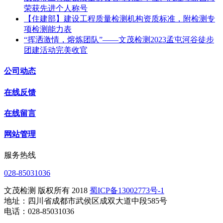
荣获先进个人称号
【住建部】建设工程质量检测机构资质标准，附检测专
项检测能力表
“挥洒激情，熔炼团队”——文茂检测2023孟屯河谷徒步
团建活动完美收官
公司动态
在线反馈
在线留言
网站管理
服务热线
028-85031036
文茂检测 版权所有 2018
蜀ICP备13002773号-1
地址：四川省成都市武侯区成双大道中段585号
电话：028-85031036