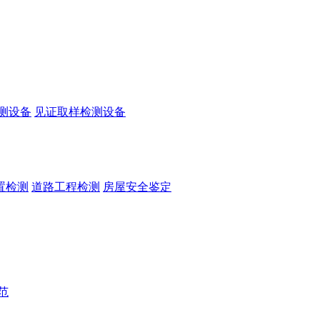
测设备
见证取样检测设备
置检测
道路工程检测
房屋安全鉴定
范